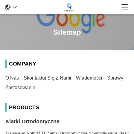
Sitemap
COMPANY
O Nas
Skontaktuj Się Z Nami
Wiadomości
Sprawy
Zastosowanie
PRODUCTS
Klatki Ortodontyczne
Transcend Roth/MBT Zamki Ortodontyczne z Samoligaturą Klasy