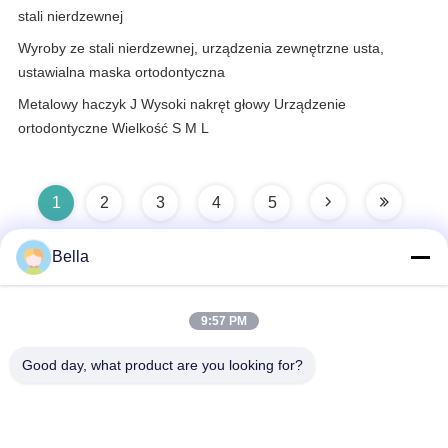
stali nierdzewnej
Wyroby ze stali nierdzewnej, urządzenia zewnętrzne usta,
ustawialna maska ortodontyczna
Metalowy haczyk J Wysoki nakręt głowy Urządzenie
ortodontyczne Wielkość S M L
1
2
3
4
5
Bella
Szybki kontakt
9:57 PM
Good day, what product are you looking for?
Adres
Bld.2- Nie, nie.1, LingangRd, Subdistrict Renhe,
YuhangDistrict, Hangzhou, Zhejiang, China