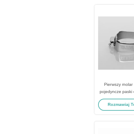
Pierwszy molar
pojedyncze paski 
0.022 " / 
Rozmawiaj Te