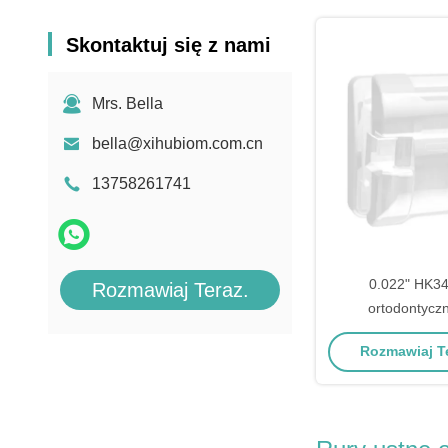
Skontaktuj się z nami
Mrs. Bella
bella@xihubiom.com.cn
13758261741
0.022" HK3
Rozmawiaj Teraz.
ortodontycz
samozwią
Rozmawiaj Te