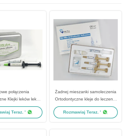
owe połączenia
Żadnej mieszanki samoleczenia
zne Klejki leków leków
Ortodontyczne kleje do leczenia
ów leków leków leków
zębów w standardowym
wiaj Teraz. '
Rozmawiaj Teraz. '
ów leków leków leków
opakowaniu
ów leków leków leków
ów leków leków leków
ów leków leków leków