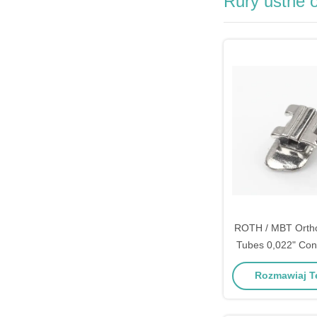
Rury ustne 
ROTH / MBT Ortho
Tubes 0,022" Conv
Tube
Rozmawiaj Te