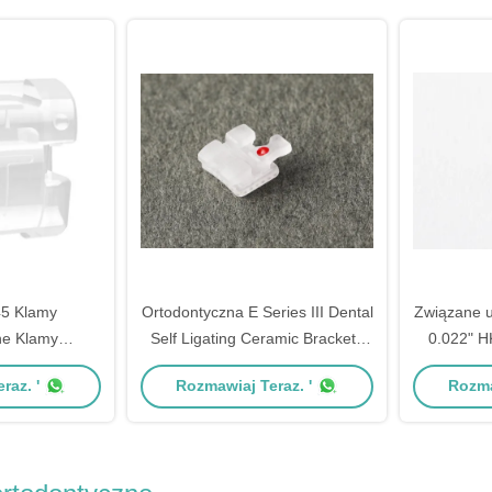
45 Klamy
Ortodontyczna E Series III Dental
Związane u
ne Klamy
Self Ligating Ceramic Brackets
0.022" H
zujące
Mesh Base
raz. '
Rozmawiaj Teraz. '
Rozma