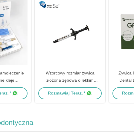
leków 
samoleczenie
Wzorcowy rozmiar żywica
Żywica 
ne kleje
złożona zębowa o lekkim
Dental 
zenie w mini-
wytrzymałościowym rozmiarze do
Adhesiv
raz. '
Rozmawiaj Teraz. '
Rozma
e
leczenia zębów
odontyczna