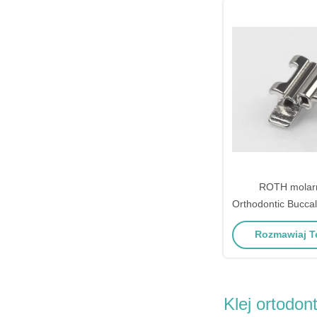
ROTH molar
Orthodontic Bucca
Rect 0.022" Conve
Rozmawiaj Te
Tub
Klej ortodon