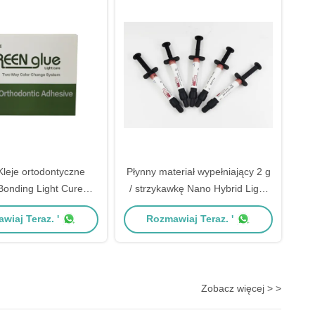
leków leków leków
Kleje ortodontyczne
Płynny materiał wypełniający 2 g
Bonding Light Cure
/ strzykawkę Nano Hybrid Light
e Plus Green Glue
Cure Composite
wiaj Teraz. '
Rozmawiaj Teraz. '
Zobacz więcej > >