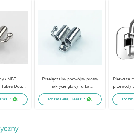
ny / MBT
Przełączalny podwójny prosty
Pierwsze 
l Tubes Double
nakrycie głowy rurka
przewody o
rtible Buccal
ortodontyczna 0,018 " 1st Molar
ust
raz. '
Rozmawiaj Teraz. '
Rozma
e
ROTH / MBT
tyczny