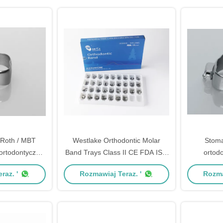
 Roth / MBT
Westlake Orthodontic Molar
Stoma
ortodontyczne
Band Trays Class II CE FDA ISO
ortodo
0.018"
zatwierdzone
Roth/MBT 
raz. '
Rozmawiaj Teraz. '
Rozma