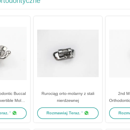
ortodontyczne
dontic Buccal
Rurociąg orto-molarny z stali
2nd M
ertible Molar
nierdzewnej
Orthodonti
s
/ 0.0
raz. '
Rozmawiaj Teraz. '
Rozma