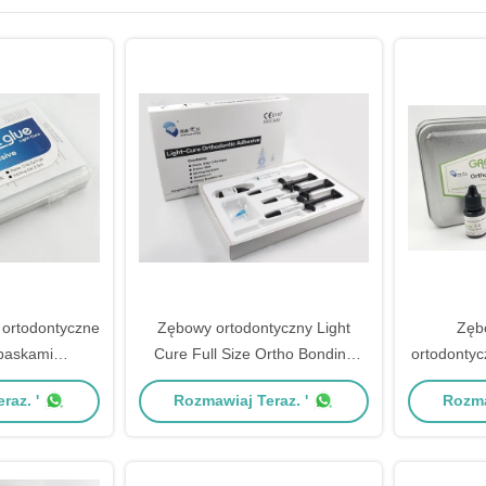
e ortodontyczne
Zębowy ortodontyczny Light
Zęb
paskami
Cure Full Size Ortho Bonding
ortodontyc
z certyfikatem
Adhesive Grade A
leków lek
raz. '
Rozmawiaj Teraz. '
Rozma
leków lek
leków lek
leków lek
leków lek