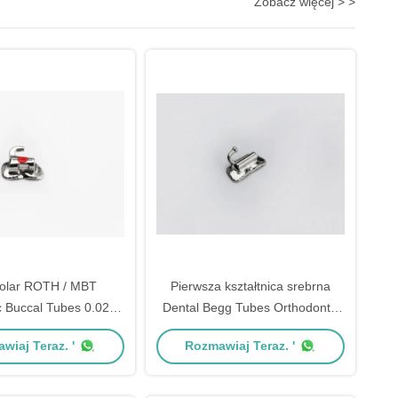
Zobacz więcej > >
olar ROTH / MBT
Pierwsza kształtnica srebrna
c Buccal Tubes 0.022 "
Dental Begg Tubes Orthodontic
18" Fancy Series
MBT Buccal Tube
wiaj Teraz. '
Rozmawiaj Teraz. '