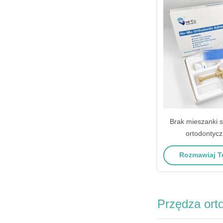
Brak mieszanki 
ortodontycz
ortodontyczne łąc
Rozmawiaj Te
packi
Przędza ort