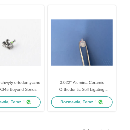
chwyty ortodontyczne
0.022" Alumina Ceramic
K345 Beyond Series
Orthodontic Self Ligating
Brackets Class II Instrument
wiaj Teraz. '
Rozmawiaj Teraz. '