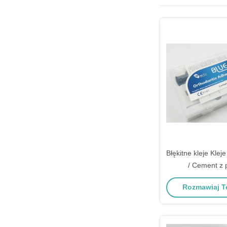
Błękitne kleje Klej
/ Cement z 
lekkozdrowotnymi 
Rozmawiaj Te
CE