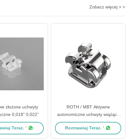
Zobacz więcej > >
owe złożone uchwyty
ROTH / MBT Aktywne
yczne 0,018" 0,022"
autonomiczne uchwyty wiążące
przekraczają serię 0,022 "
wiaj Teraz. '
Rozmawiaj Teraz. '
haczyk na 345