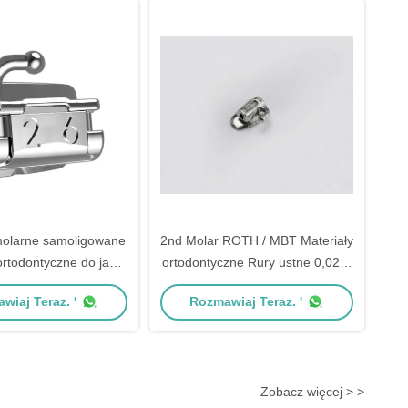
molarne samoligowane
2nd Molar ROTH / MBT Materiały
rtodontyczne do jamy
ortodontyczne Rury ustne 0,022"
nej MBT 0,022"
/ 0,018"
wiaj Teraz. '
Rozmawiaj Teraz. '
Zobacz więcej > >