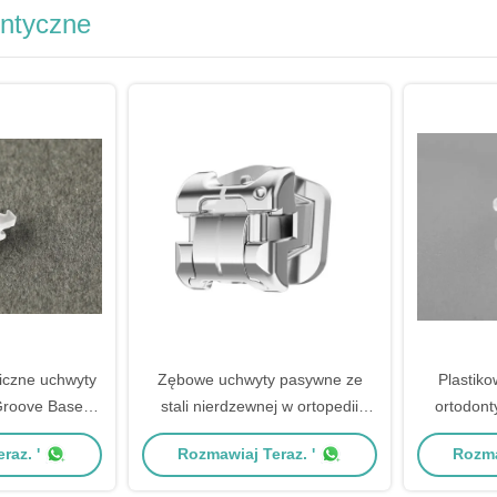
ontyczne
iczne uchwyty
Zębowe uchwyty pasywne ze
Plastik
Groove Base
stali nierdzewnej w ortopedii
ortodont
Treatment
Brilliant III
raz. '
Rozmawiaj Teraz. '
Rozma