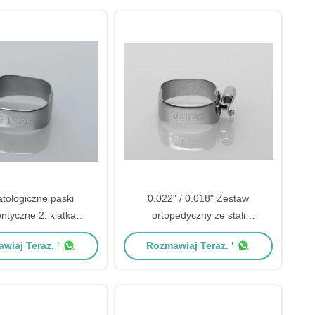
tologiczne paski
0.022" / 0.018" Zestaw
ntyczne 2. klatka
ortopedyczny ze stali
pojedyncza 0,022" /
nierdzewnej Pierwszy molar Roth
wiaj Teraz. '
Rozmawiaj Teraz. '
0,018"
/ MBT z podwójnymi rurami