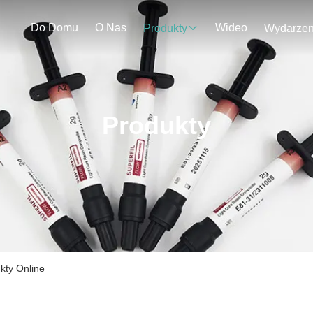
Do Domu
O Nas
Wideo
Produkty
Produkty
kty Online