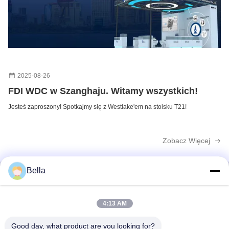
2025-08-26
FDI WDC w Szanghaju. Witamy wszystkich!
Jesteś zaproszony! Spotkajmy się z Westlake'em na stoisku T21!
Zobacz Więcej
Bella
Szybki kontakt
4:13 AM
Good day, what product are you looking for?
Adres