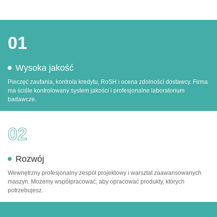
01
Wysoka jakość
Pieczęć zaufania, kontrola kredytu, RoSH i ocena zdolności dostawcy. Firma
ma ściśle kontrolowany system jakości i profesjonalne laboratorium
badawcze.
02
Rozwój
Wewnętrzny profesjonalny zespół projektowy i warsztat zaawansowanych
maszyn. Możemy współpracować, aby opracować produkty, których
potrzebujesz.