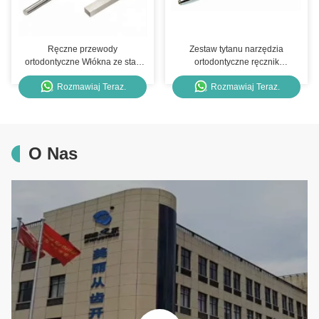
Ręczne przewody
Zestaw tytanu narzędzia
ortodontyczne Włókna ze stali
ortodontyczne ręcznik
nierdzewnej Włókna prostych
dentystyczny Mini śruby
Rozmawiaj Teraz.
Rozmawiaj Teraz.
Niti Odwrotna krzywa łuku
dentystycznego
O Nas