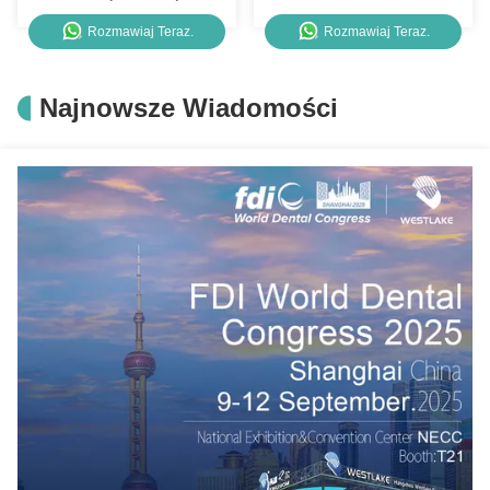
ortodontyka 0,016 " 0,017 "
1.4x8 1.6x10 1.4x12
Rozmawiaj Teraz.
Rozmawiaj Teraz.
0,018 " 0,021 " Rozmiar
Najnowsze Wiadomości