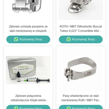
Zębowe uchwyty pasywne ze
ROTH / MBT Orthodontic Buccal
stali nierdzewnej w ortopedii
Tubes 0,022" Convertible Molar
Brilliant III
Tubes
Rozmawiaj Teraz.
Rozmawiaj Teraz.
Zębowe połączenia
Pasy ortodontyczne ze stali
ortodontyczne Klejki leków
nierdzewnej Roth / MBT Pasy
leków leków leków leków leków
ortodontyczne przedodontyczne
Rozmawiaj Teraz.
Rozmawiaj Teraz.