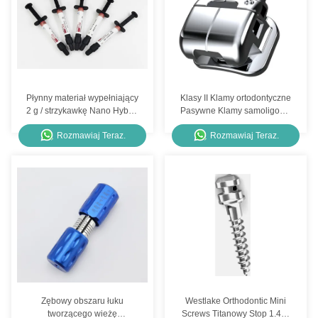
Płynny materiał wypełniający
Klasy II Klamy ortodontyczne
2 g / strzykawkę Nano Hybrid
Pasywne Klamy samoligowe
Light Cure Composite
Brilliant 4th Plus
Rozmawiaj Teraz.
Rozmawiaj Teraz.
Zębowy obszaru łuku
Westlake Orthodontic Mini
tworzącego wieżę
Screws Titanowy Stop 1.4x6